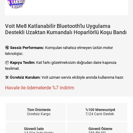
Voit Me8 Katlanabilir Bluetooth'lu Uygulama
Destekli Uzaktan Kumandalı Hoparlörlü Koşu Bandı
🔇
Sessiz Performans:
Komşuları rahatsız etmeyen üstün motor
teknolojisi.
📦
Kapıya Teslim:
Kat farkı gözetmeksizin doğrudan daire kapınıza
teslimat.
🛠️
Ücretsiz Kurulum:
Voit uzman servis ekibiyle anında kullanıma hazır.
Havale ile ödemelerde %7 indirim
Tüm Ürünlerde
%100 Memnuniyet
Ücretsiz Kargo
7/24 Canlı Destek
Güvenli İade
Güvenli Ödeme
14 Gün İade Hakkı
256 Bit SSL