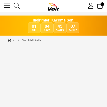
İndirimleri Kaçırma Son:
01
04
45
07
GÜN
SAAT
DAKIKA
SANIYE
Voit Me8 Katlanabilir Bluetooth'lu Uygulama Destekli Uzaktan Kumandalı Hoparlörlü Koşu Bandı