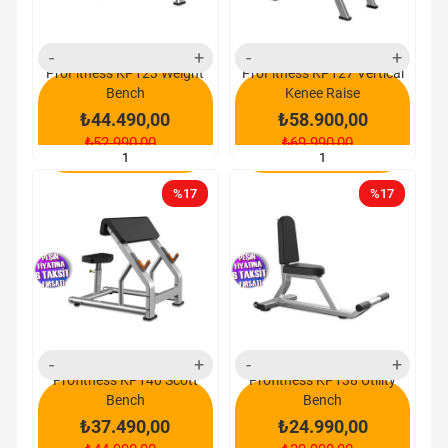
ProFitness KP123 Weight
ProFitness KP127 Vertical
Bench
Kenee Raise
₺44.490,00
₺58.900,00
₺52.990,00
₺69.990,00
SEPETE EKLE
SEPETE EKLE
%17
%17
yeni
yeni
ürün
ürün
Profitness KP140 Scott
Profitness KP138 Utility
Bench
Bench
₺37.490,00
₺24.990,00