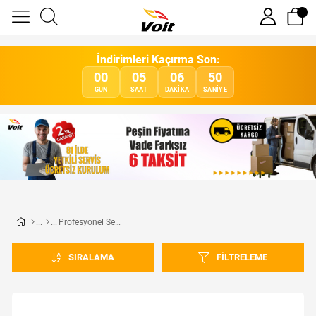
İndirimleri Kaçırma Son:
00
05
06
50
GÜN
SAAT
DAKIKA
SANIYE
Profesyonel Sehpalar
SIRALAMA
FILTRELEME