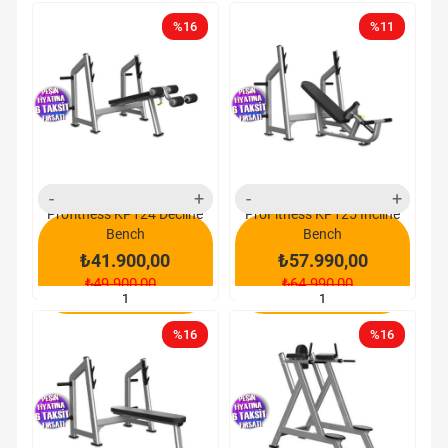
%16
%11
yeni
yeni
ürün
ürün
Profitness KP124 Decline
ProFitness KP125 İncline
Bench
Bench
₺41.900,00
₺57.990,00
₺49.900,00
₺64.990,00
SEPETE EKLE
SEPETE EKLE
%16
%16
yeni
yeni
ürün
ürün