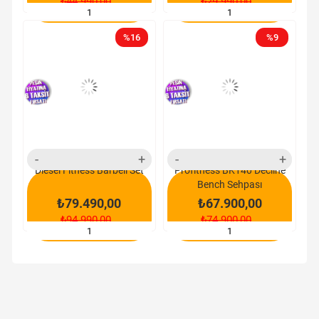
₺44.990,00
₺29.990,00
SEPETE EKLE
SEPETE EKLE
%16
%9
yeni
yeni
ürün
ürün
Diesel Fitness Barbell Set
Profitness BK140 Decline
Bench Sehpası
₺79.490,00
₺67.900,00
₺94.990,00
₺74.900,00
SEPETE EKLE
SEPETE EKLE