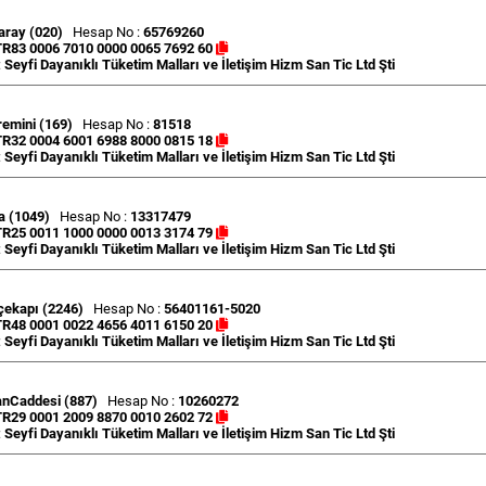
aray (020)
Hesap No :
65769260
TR83 0006 7010 0000 0065 7692 60
:
Seyfi Dayanıklı Tüketim Malları ve İletişim Hizm San Tic Ltd Şti
emini (169)
Hesap No :
81518
TR32 0004 6001 6988 8000 0815 18
:
Seyfi Dayanıklı Tüketim Malları ve İletişim Hizm San Tic Ltd Şti
a (1049)
Hesap No :
13317479
TR25 0011 1000 0000 0013 3174 79
:
Seyfi Dayanıklı Tüketim Malları ve İletişim Hizm San Tic Ltd Şti
çekapı (2246)
Hesap No :
56401161-5020
TR48 0001 0022 4656 4011 6150 20
:
Seyfi Dayanıklı Tüketim Malları ve İletişim Hizm San Tic Ltd Şti
anCaddesi (887)
Hesap No :
10260272
TR29 0001 2009 8870 0010 2602 72
:
Seyfi Dayanıklı Tüketim Malları ve İletişim Hizm San Tic Ltd Şti