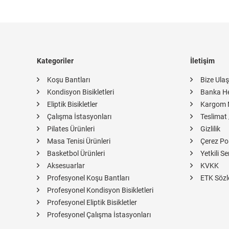
Kategoriler
İletişim
Koşu Bantları
Bize Ulaş
Kondisyon Bisikletleri
Banka H
Eliptik Bisikletler
Kargom 
Çalışma İstasyonları
Teslimat 
Pilates Ürünleri
Gizlilik
Masa Tenisi Ürünleri
Çerez Pol
Basketbol Ürünleri
Yetkili Se
Aksesuarlar
KVKK
Profesyonel Koşu Bantları
ETK Sözl
Profesyonel Kondisyon Bisikletleri
Profesyonel Eliptik Bisikletler
Profesyonel Çalışma İstasyonları