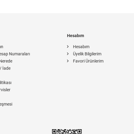
Hesabım
ın
Hesabım
esap Numaraları
Üyelik Bilgilerim
Nerede
Favori Ürünlerim
/ İade
itikası
rvisler
eşmesi