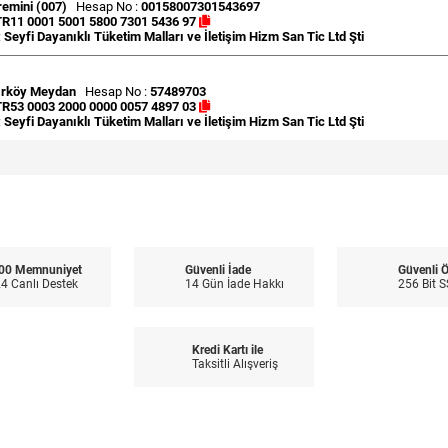
emini (007)
Hesap No :
00158007301543697
TR11 0001 5001 5800 7301 5436 97
:
Seyfi Dayanıklı Tüketim Malları ve İletişim Hizm San Tic Ltd Şti
ırköy Meydan
Hesap No :
57489703
TR53 0003 2000 0000 0057 4897 03
:
Seyfi Dayanıklı Tüketim Malları ve İletişim Hizm San Tic Ltd Şti
00 Memnuniyet
Güvenli İade
Güvenli 
4 Canlı Destek
14 Gün İade Hakkı
256 Bit S
Kredi Kartı ile
Taksitli Alışveriş