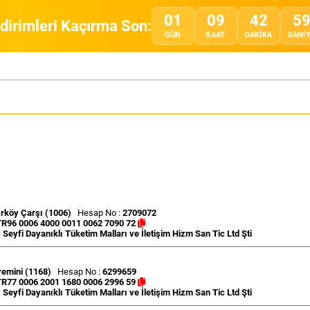
01
09
42
5
ndirimleri Kaçırma Son:
GÜN
SAAT
DAKIKA
SANI
rköy Çarşı (1006)
Hesap No :
2709072
TR96 0006 4000 0011 0062 7090 72
:
Seyfi Dayanıklı Tüketim Malları ve İletişim Hizm San Tic Ltd Şti
emini (1168)
Hesap No :
6299659
TR77 0006 2001 1680 0006 2996 59
:
Seyfi Dayanıklı Tüketim Malları ve İletişim Hizm San Tic Ltd Şti