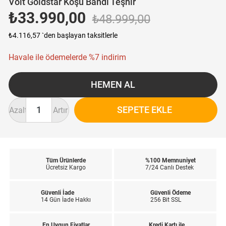
Voit Goldstar Koşu Bandı Teşhir
₺33.990,00
₺48.999,00
₺4.116,57
`den başlayan taksitlerle
Havale ile ödemelerde %7 indirim
Azalt
Artır
Tüm Ürünlerde
%100 Memnuniyet
Ücretsiz Kargo
7/24 Canlı Destek
Güvenli İade
Güvenli Ödeme
14 Gün İade Hakkı
256 Bit SSL
En Uygun Fiyatlar
Kredi Kartı ile