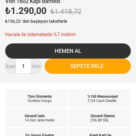
Voit 1602 Kapı Barfiksi
₺1.290,00
₺1.418,72
₺156,23
`den başlayan taksitlerle
Havale ile ödemelerde %7 indirim
Azalt
Artır
Tüm Ürünlerde
%100 Memnuniyet
Ücretsiz Kargo
7/24 Canlı Destek
Güvenli İade
Güvenli Ödeme
14 Gün İade Hakkı
256 Bit SSL
En Uygun Fiyatlar
Kredi Kartı ile