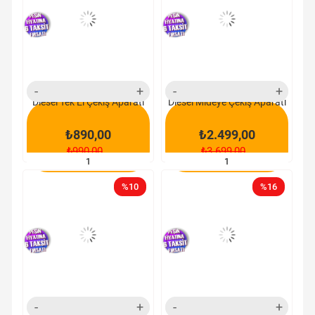
yeni
yeni
ürün
ürün
Diesel Tek El Çekiş Aparatı
Diesel Mideye Çekiş Aparatı
₺890,00
₺2.499,00
₺990,00
₺3.699,00
SEPETE EKLE
SEPETE EKLE
%10
%16
yeni
yeni
ürün
ürün