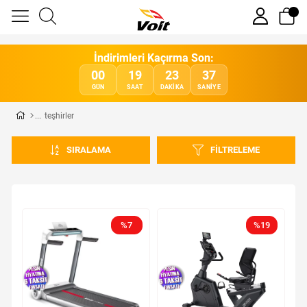
İndirimleri Kaçırma Son:
00
19
23
37
GÜN
SAAT
DAKIKA
SANIYE
teşhirler
SIRALAMA
FILTRELEME
%7
%19
yeni
yeni
ürün
ürün