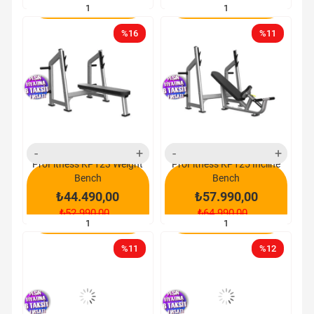
SEPETE EKLE
SEPETE EKLE
%16
%11
yeni
yeni
ürün
ürün
ProFitness KP123 Weight
ProFitness KP125 İncline
Bench
Bench
₺44.490,00
₺57.990,00
₺52.990,00
₺64.990,00
SEPETE EKLE
SEPETE EKLE
%11
%12
yeni
yeni