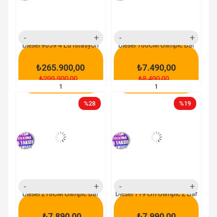
ürün
ürün
Diesel 9059 4 Lü İstasyon
Diesel 180CM Olimpic Bar
₺265.900,00
₺7.490,00
₺299.900,00
₺8.490,00
SEPETE EKLE
SEPETE EKLE
%28
%19
yeni
yeni
ürün
ürün
Diesel 218CM Olimpic Bar
Diesel 119 cm Olimpic Z Bar
₺7.890,00
₺7.990,00