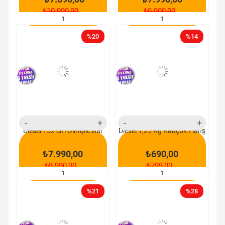
₺10.990,00
₺9.900,00
SEPETE EKLE
SEPETE EKLE
%20
%14
yeni
yeni
ürün
ürün
Diesel 152 cm Olimpic Bar
Diesel 1,25 Kg Kauçuk Flanş
₺7.990,00
₺690,00
₺9.990,00
₺799,00
SEPETE EKLE
SEPETE EKLE
%21
%28