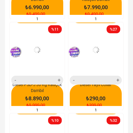
₺6.990,00
₺7.990,00
₺9.499,00
₺9.490,00
SEPETE EKLE
SEPETE EKLE
%11
%27
yeni
yeni
ürün
ürün
Diesel PSD-5 30 Kg Kauçuk
Diesel Yaylı Collar
Dambıl
₺8.890,00
₺290,00
₺9.999,00
₺399,00
SEPETE EKLE
SEPETE EKLE
%10
%32