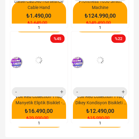
Diesel Cab540 Horseshoe
Profitness 1030 Smith
Cable Hand
Machine
₺1.490,00
₺124.990,00
₺1.649,00
₺149.490,00
SEPETE EKLE
SEPETE EKLE
%45
%22
yeni
yeni
ürün
ürün
Voit Red Collection 118D
Voit Red Collection 118U
Manyetik Eliptik Bisiklet -
Dikey Kondisyon Bisikleti -
Teşhir
Teşhir
₺16.490,00
₺12.490,00
₺29.990,00
₺15.990,00
SEPETE EKLE
SEPETE EKLE