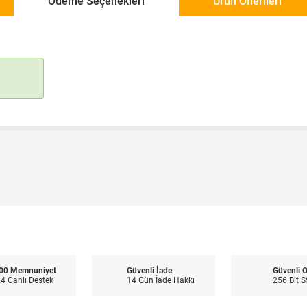
Ödeme Seçenekleri
Ürün Önerileri
00 Memnuniyet
Güvenli İade
Güvenli 
4 Canlı Destek
14 Gün İade Hakkı
256 Bit S