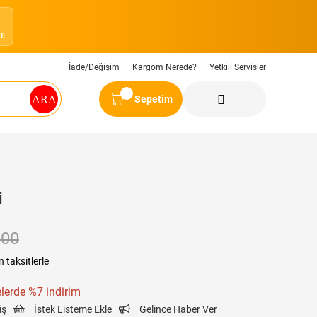
0
YE
İade/Değişim
Kargom Nerede?
Yetkili Servisler
Sepetim
i
,00
 taksitlerle
lerde %7 indirim
iş
İstek Listeme Ekle
Gelince Haber Ver