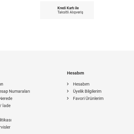
Kredi Kartı ile
Taksitli Alışveriş
Hesabım
ın
Hesabım
esap Numaraları
Üyelik Bilgilerim
Nerede
Favori Ürünlerim
/ İade
itikası
rvisler