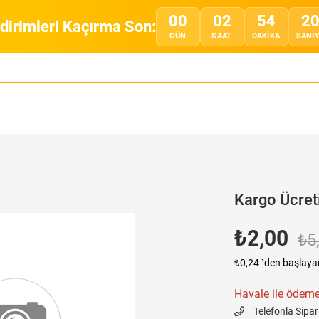
00
02
54
2
ndirimleri Kaçırma Son:
GÜN
SAAT
DAKIKA
SANI
Kargo Ücret
₺2,00
₺5
₺0,24
`den başlayan
Havale ile ödeme
Telefonla Sipar