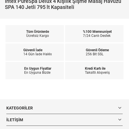
Intex PureSpa Delux 4 Kişilik Şişme Masaj Havuzu
SPA 140 Jetli 795 lt Kapasiteli
Tüm Ürünlerde
%100 Memnuniyet
Ücretsiz Kargo
7/24 Canlı Destek
Güvenli İade
Güvenli Ödeme
14 Gün İade Hakkı
256 Bit SSL
En Uygun Fiyatlar
Kredi Kartı ile
En Uyguna Bizde
Taksitli Alışveriş
KATEGORILER
İLETIŞIM