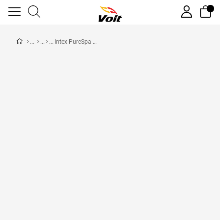
Intex PureSpa Delux 4 Kişilik Şişme Masaj Havuzu SPA 140 Jetli 795 lt Kapasiteli