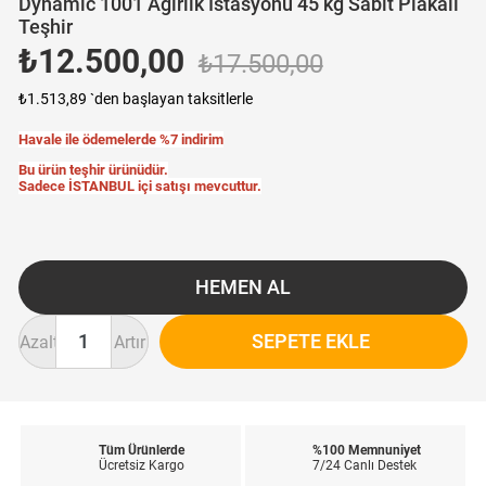
Dynamic 1001 Ağırlık İstasyonu 45 kg Sabit Plakalı
Teşhir
₺12.500,00
₺17.500,00
₺1.513,89
`den başlayan taksitlerle
Havale ile ödemelerde %7 indirim
Bu ürün teşhir ürünüdür.
Sadece İSTANBUL içi satışı mevcuttur.
Azalt
Artır
Tüm Ürünlerde
%100 Memnuniyet
Ücretsiz Kargo
7/24 Canlı Destek