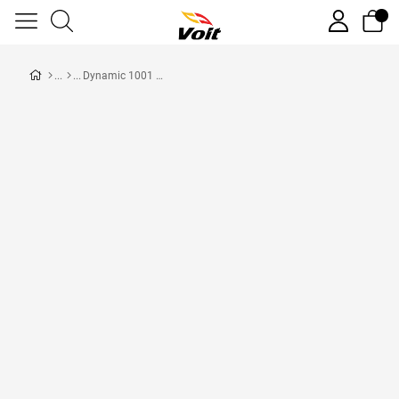
Dynamic 1001 Ağırlık İstasyonu 45 kg Sabit Plakalı Teşhir