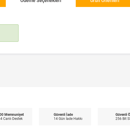
Ödeme Seçenekleri
Ürün Önerileri
00 Memnuniyet
Güvenli İade
Güvenli 
4 Canlı Destek
14 Gün İade Hakkı
256 Bit S