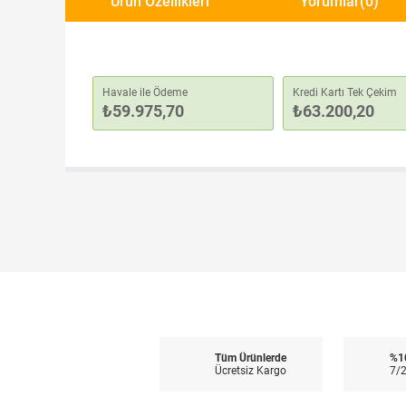
Ürün Özellikleri
Yorumlar
(0)
Havale ile Ödeme
Kredi Kartı Tek Çekim
₺59.975,70
₺63.200,20
Tüm Ürünlerde
%1
Ücretsiz Kargo
7/2