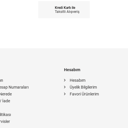
Kredi Kartı ile
Taksitli Alışveriş
Hesabım
ın
Hesabım
esap Numaraları
Üyelik Bilgilerim
Nerede
Favori Ürünlerim
/ İade
itikası
rvisler