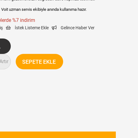
:
Voit uzman servis ekibiyle anında kullanıma hazır.
lerde %7 indirim
iş
İstek Listeme Ekle
Gelince Haber Ver
Artır