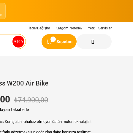
3
YE
İade/Değişim
Kargom Nerede?
Yetkili Servisler
Sepetim
ess W200 Air Bike
,00
₺74.900,00
layan taksitlerle
ns:
Komşuları rahatsız etmeyen üstün motor teknolojisi.
t farkı gözetmeksizin doğrudan daire kapınıza teslimat.