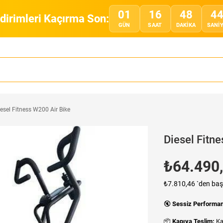
01
16
48
4
ndirimleri Kaçırma Son:
GÜN
SAAT
DAKIKA
SANI
esel Fitness W200 Air Bike
Diesel Fitn
₺64.490
₺7.810,46
`den baş
🔇
Sessiz Performa
📦
Kapıya Teslim:
Ka