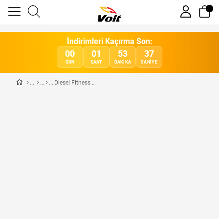
İndirimleri Kaçırma Son:
00
01
53
37
GÜN
SAAT
DAKIKA
SANIYE
Diesel Fitness Plus Dumbel 24 Kg