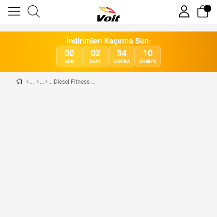
İndirimleri Kaçırma Son:
00
02
34
10
GÜN
SAAT
DAKIKA
SANIYE
Diesel Fitness 9005A Functional Trainer