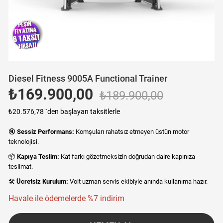
Yeni Ürün
Diesel Fitness 9005A Functional Trainer
₺169.900,00
₺189.900,00
₺20.576,78
`den başlayan taksitlerle
🔇
Sessiz Performans:
Komşuları rahatsız etmeyen üstün motor
teknolojisi.
📦
Kapıya Teslim:
Kat farkı gözetmeksizin doğrudan daire kapınıza
teslimat.
🛠️
Ücretsiz Kurulum:
Voit uzman servis ekibiyle anında kullanıma hazır.
Havale ile ödemelerde %7 indirim