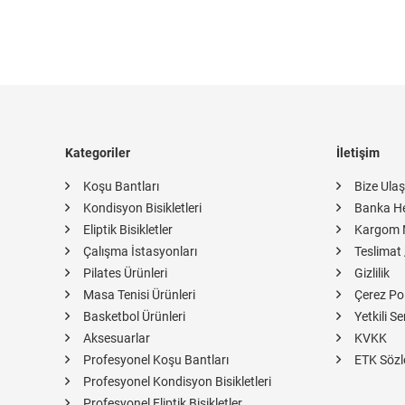
Kategoriler
İletişim
Koşu Bantları
Bize Ulaş
Kondisyon Bisikletleri
Banka H
Eliptik Bisikletler
Kargom 
Çalışma İstasyonları
Teslimat 
Pilates Ürünleri
Gizlilik
Masa Tenisi Ürünleri
Çerez Pol
Basketbol Ürünleri
Yetkili Se
Aksesuarlar
KVKK
Profesyonel Koşu Bantları
ETK Sözl
Profesyonel Kondisyon Bisikletleri
Profesyonel Eliptik Bisikletler