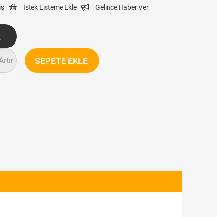
iş
İstek Listeme Ekle
Gelince Haber Ver
Artır