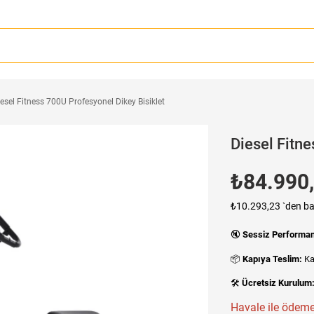
esel Fitness 700U Profesyonel Dikey Bisiklet
Diesel Fitn
₺84.990
₺10.293,23
`den ba
🔇
Sessiz Performa
📦
Kapıya Teslim:
Ka
🛠️
Ücretsiz Kurulum
Havale ile ödeme