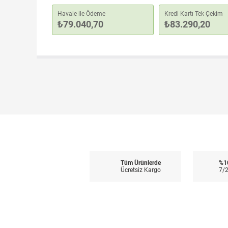
Havale ile Ödeme
Kredi Kartı Tek Çekim
₺79.040,70
₺83.290,20
Tüm Ürünlerde
%1
Ücretsiz Kargo
7/2