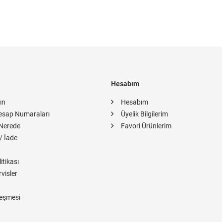
Hesabım
ın
Hesabım
esap Numaraları
Üyelik Bilgilerim
Nerede
Favori Ürünlerim
/ İade
itikası
rvisler
eşmesi