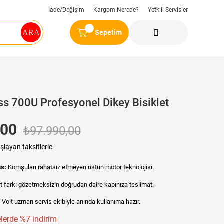
İade/Değişim
Kargom Nerede?
Yetkili Servisler
Sepetim
ess 700U Profesyonel Dikey Bisiklet
,00
₺97.990,00
şlayan taksitlerle
ns:
Komşuları rahatsız etmeyen üstün motor teknolojisi.
t farkı gözetmeksizin doğrudan daire kapınıza teslimat.
:
Voit uzman servis ekibiyle anında kullanıma hazır.
lerde %7 indirim