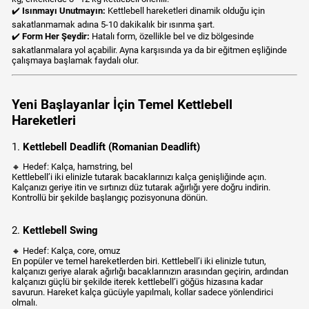
✔️
Isınmayı Unutmayın:
Kettlebell hareketleri dinamik olduğu için
sakatlanmamak adına 5-10 dakikalık bir ısınma şart.
✔️
Form Her Şeydir:
Hatalı form, özellikle bel ve diz bölgesinde
sakatlanmalara yol açabilir. Ayna karşısında ya da bir eğitmen eşliğinde
çalışmaya başlamak faydalı olur.
Yeni Başlayanlar İçin Temel Kettlebell
Hareketleri
1.
Kettlebell Deadlift (Romanian Deadlift)
🔸 Hedef: Kalça, hamstring, bel
Kettlebell’i iki elinizle tutarak bacaklarınızı kalça genişliğinde açın.
Kalçanızı geriye itin ve sırtınızı düz tutarak ağırlığı yere doğru indirin.
Kontrollü bir şekilde başlangıç pozisyonuna dönün.
2.
Kettlebell Swing
🔸 Hedef: Kalça, core, omuz
En popüler ve temel hareketlerden biri. Kettlebell’i iki elinizle tutun,
kalçanızı geriye alarak ağırlığı bacaklarınızın arasından geçirin, ardından
kalçanızı güçlü bir şekilde iterek kettlebell’i göğüs hizasına kadar
savurun. Hareket kalça gücüyle yapılmalı, kollar sadece yönlendirici
olmalı.