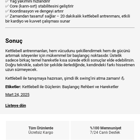
✅ Yağ yakımını hızlandırır
✅ Core (karın-sırt) stabilitesini geliştirir
✅ Koordinasyon ve dengeyi artırır
✅ Zamandan tasarruf sağlar – 20 dakikalık kettlebell antrenmanı, etkili
bir kardiyo ve kuvvet çalışması sunar
Sonuç
Kettlebell antrenmanları, hem vücudunu şekillendirmek hem de gücünü
artırmak isteyenler için mükemmel bir başlangıç noktasıdır. Üstelik
sadece birkaç temel hareketle kısa sürede etkili sonuçlar elde edebilirsin.
Doğru teknikle, sabırlı bir şekilde ilerlediğinde, kendindeki farkı hissetmen
uzun sürmeyecek.
Kettlebell ile tanışmaya hazırsan, şimdi ilk swing’ini atma zamanı! 💪
Etiketler:
Kettlebell ile Güçlenin: Başlangıç Rehberi ve Hareketler
Mart 24, 2025
Listeye dön
Tüm Ürünlerde
%100 Memnuniyet
Ücretsiz Kargo
7/24 Canlı Destek