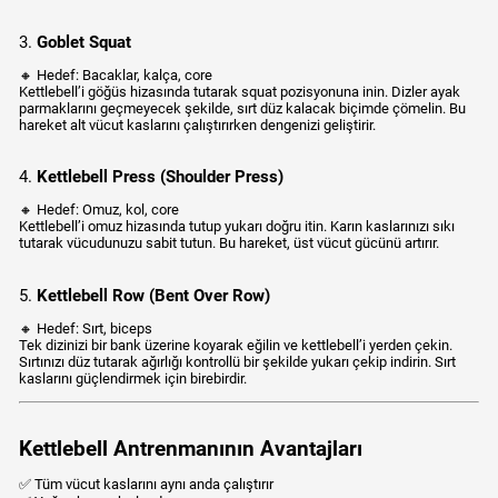
3.
Goblet Squat
🔸 Hedef: Bacaklar, kalça, core
Kettlebell’i göğüs hizasında tutarak squat pozisyonuna inin. Dizler ayak
parmaklarını geçmeyecek şekilde, sırt düz kalacak biçimde çömelin. Bu
hareket alt vücut kaslarını çalıştırırken dengenizi geliştirir.
4.
Kettlebell Press (Shoulder Press)
🔸 Hedef: Omuz, kol, core
Kettlebell’i omuz hizasında tutup yukarı doğru itin. Karın kaslarınızı sıkı
tutarak vücudunuzu sabit tutun. Bu hareket, üst vücut gücünü artırır.
5.
Kettlebell Row (Bent Over Row)
🔸 Hedef: Sırt, biceps
Tek dizinizi bir bank üzerine koyarak eğilin ve kettlebell’i yerden çekin.
Sırtınızı düz tutarak ağırlığı kontrollü bir şekilde yukarı çekip indirin. Sırt
kaslarını güçlendirmek için birebirdir.
Kettlebell Antrenmanının Avantajları
✅ Tüm vücut kaslarını aynı anda çalıştırır