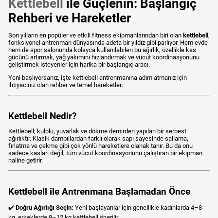
Kettlebell
ile Güçlenin: Başlangıç
Rehberi ve Hareketler
Son yılların en popüler ve etkili fitness ekipmanlarından biri olan
kettlebell
,
fonksiyonel antrenman dünyasında adeta bir yıldız gibi parlıyor. Hem evde
hem de spor salonunda kolayca kullanılabilen bu ağırlık, özellikle kas
gücünü artırmak, yağ yakımını hızlandırmak ve vücut koordinasyonunu
geliştirmek isteyenler için harika bir başlangıç aracı.
Yeni başlıyorsanız, işte kettlebell antrenmanına adım atmanız için
ihtiyacınız olan rehber ve temel hareketler:
Kettlebell Nedir?
Kettlebell; kulplu, yuvarlak ve dökme demirden yapılan bir serbest
ağırlıktır. Klasik dambıllardan farklı olarak sapı sayesinde sallama,
fırlatma ve çekme gibi çok yönlü hareketlere olanak tanır. Bu da onu
sadece kasları değil, tüm vücut koordinasyonunu çalıştıran bir ekipman
haline getirir.
Kettlebell ile Antrenmana Başlamadan Önce
✔️
Doğru Ağırlığı Seçin:
Yeni başlayanlar için genellikle kadınlarda 4–8
kg, erkeklerde 8–12 kg kettlebell önerilir.