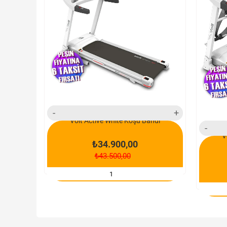
yeni ürün
yeni ü
Voit Active White Koşu Bandı
V
₺34.900,00
₺43.500,00
SEPETE EKLE