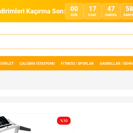
00
17
47
5
ndirimleri Kaçırma Son:
GÜN
SAAT
DAKIKA
SANI
BİSİKLET
ÇALIŞMA İSTASYONU
FİTNESS / SPORLAR
DAMBILLAR / SEHP
%10