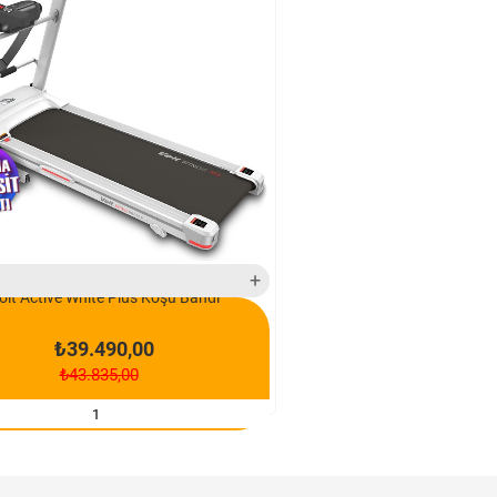
rün
oit Active White Plus Koşu Bandı
₺39.490,00
₺43.835,00
SEPETE EKLE