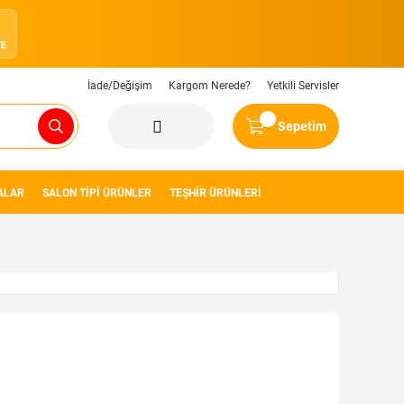
8
YE
İade/Değişim
Kargom Nerede?
Yetkili Servisler
Sepetim
ALAR
SALON TİPİ ÜRÜNLER
TEŞHİR ÜRÜNLERİ