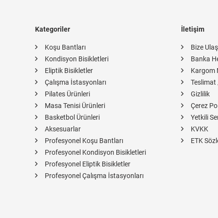
Kategoriler
İletişim
Koşu Bantları
Bize Ulaş
Kondisyon Bisikletleri
Banka H
Eliptik Bisikletler
Kargom 
Çalışma İstasyonları
Teslimat 
Pilates Ürünleri
Gizlilik
Masa Tenisi Ürünleri
Çerez Pol
Basketbol Ürünleri
Yetkili Se
Aksesuarlar
KVKK
Profesyonel Koşu Bantları
ETK Sözl
Profesyonel Kondisyon Bisikletleri
Profesyonel Eliptik Bisikletler
Profesyonel Çalışma İstasyonları