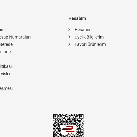
Hesabım
ın
Hesabım
esap Numaraları
Üyelik Bilgilerim
Nerede
Favori Ürünlerim
/ İade
itikası
rvisler
eşmesi