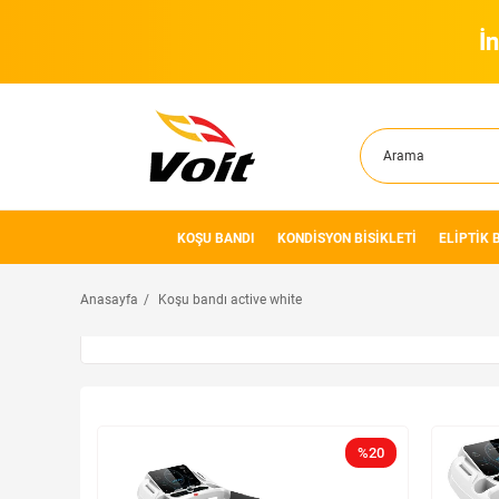
İ
KOŞU BANDI
KONDİSYON BİSİKLETİ
ELİPTİK 
Anasayfa
Koşu bandı active white
%20