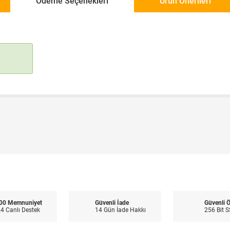
Ödeme Seçenekleri
Ürün Önerileri
00 Memnuniyet
Güvenli İade
Güvenli 
4 Canlı Destek
14 Gün İade Hakkı
256 Bit S