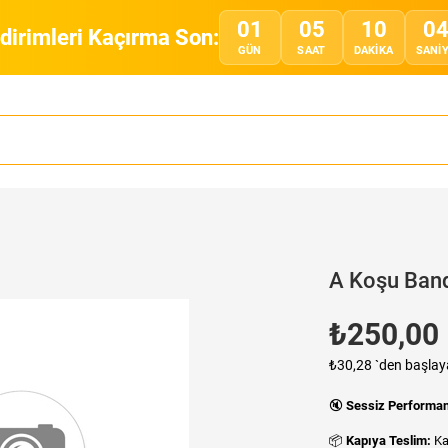
01
05
10
0
ndirimleri Kaçırma Son:
GÜN
SAAT
DAKIKA
SANI
A Koşu Ban
₺250,00
₺30,28
`den başlaya
🔇
Sessiz Performa
📦
Kapıya Teslim:
Ka