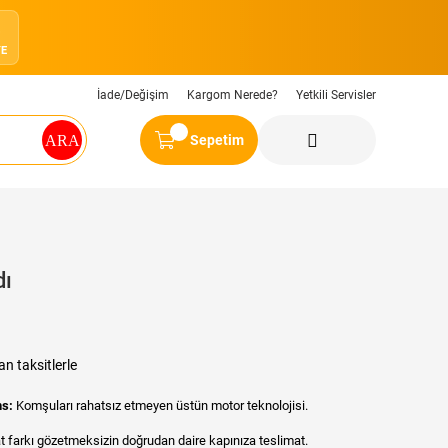
4
YE
İade/Değişim
Kargom Nerede?
Yetkili Servisler
Sepetim
dı
n taksitlerle
ns:
Komşuları rahatsız etmeyen üstün motor teknolojisi.
t farkı gözetmeksizin doğrudan daire kapınıza teslimat.