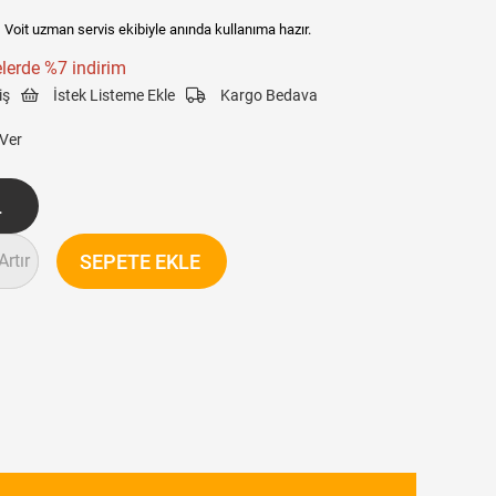
:
Voit uzman servis ekibiyle anında kullanıma hazır.
lerde %7 indirim
iş
İstek Listeme Ekle
Kargo Bedava
 Ver
Artır