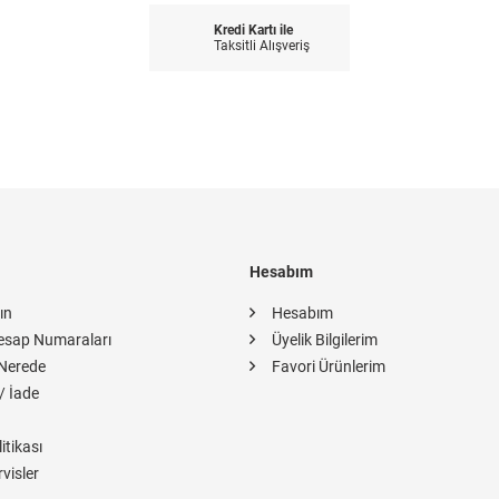
Kredi Kartı ile
Taksitli Alışveriş
Hesabım
ın
Hesabım
esap Numaraları
Üyelik Bilgilerim
Nerede
Favori Ürünlerim
/ İade
itikası
rvisler