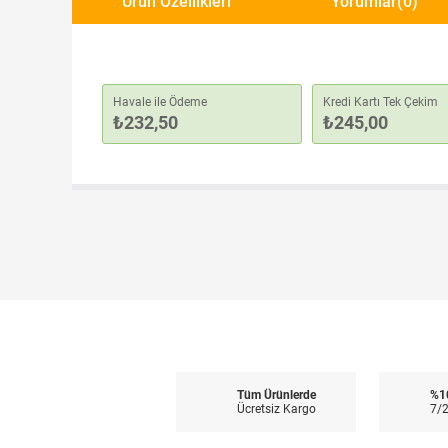
Ürün Özellikleri
Yorumlar
(0)
Havale ile Ödeme
Kredi Kartı Tek Çekim
₺232,50
₺245,00
Tüm Ürünlerde
%1
Ücretsiz Kargo
7/2