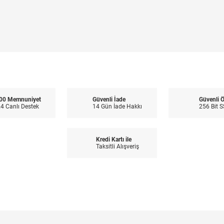
00 Memnuniyet
Güvenli İade
Güvenli 
4 Canlı Destek
14 Gün İade Hakkı
256 Bit S
Kredi Kartı ile
Taksitli Alışveriş