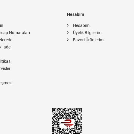
Hesabım
ın
Hesabım
esap Numaraları
Üyelik Bilgilerim
Nerede
Favori Ürünlerim
/ İade
itikası
rvisler
eşmesi