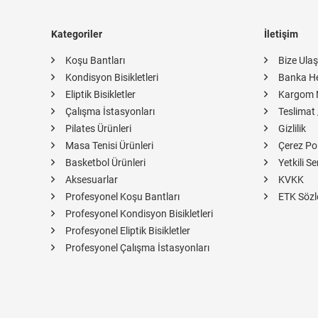
Kategoriler
İletişim
Koşu Bantları
Bize Ulaş
Kondisyon Bisikletleri
Banka H
Eliptik Bisikletler
Kargom 
Çalışma İstasyonları
Teslimat 
Pilates Ürünleri
Gizlilik
Masa Tenisi Ürünleri
Çerez Pol
Basketbol Ürünleri
Yetkili Se
Aksesuarlar
KVKK
Profesyonel Koşu Bantları
ETK Sözl
Profesyonel Kondisyon Bisikletleri
Profesyonel Eliptik Bisikletler
Profesyonel Çalışma İstasyonları